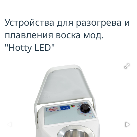
Я принимаю условия публичной
оферты, подтверждаю
ознакомление с
политикой
Устройства для разогрева и
конфиденциальности
и даю согласие
на
обработку персональных данных
плавления воска мод.
ОТПРАВИТЬ
"Hotty LED"