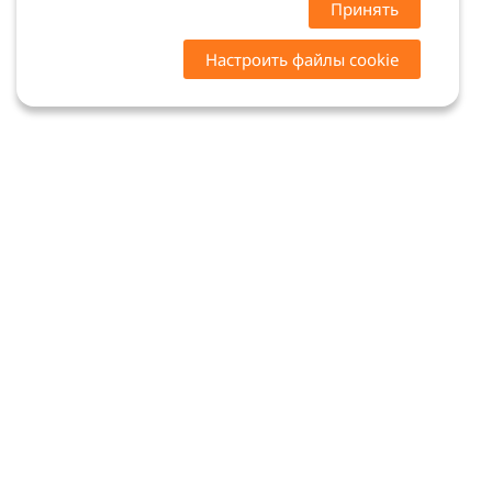
Принять
Настроить файлы cookie
Цены на сайте носят ознакомительный характер.
Точную стоимость и наличие уточняйте у
менеджеров. Сайт не является офертой (ст. 437 ГК
РФ)
Мы в соцсетях: